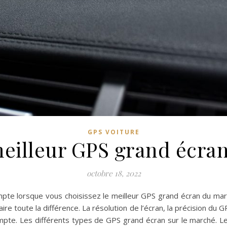
GPS VOITURE
 meilleur GPS grand écra
octobre 18, 2022
te lorsque vous choisissez le meilleur GPS grand écran du marché
ire toute la différence. La résolution de l’écran, la précision du
te. Les différents types de GPS grand écran sur le marché. Le